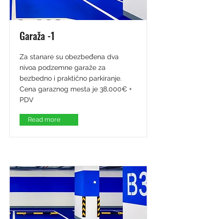
Garaža -1
Za stanare su obezbeđena dva
nivoa podzemne garaže za
bezbedno i praktično parkiranje.
Cena garaznog mesta je 38,000€ +
PDV
Read more