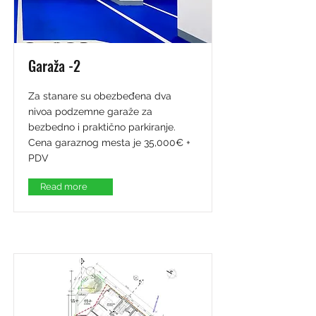
Garaža -2
Za stanare su obezbeđena dva
nivoa podzemne garaže za
bezbedno i praktično parkiranje.
Cena garaznog mesta je 35,000€ +
PDV
Read more