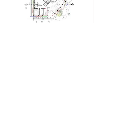
Osnova 2. sprata
Opis osnove drugog sprata zgrade u
ulici Budimska 30
Read more