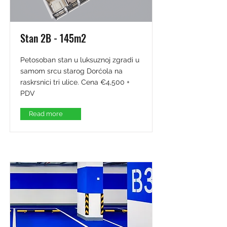
Stan 2B - 145m2
Petosoban stan u luksuznoj zgradi u
samom srcu starog Dorćola na
raskrsnici tri ulice. Cena €4,500 +
PDV
Read more